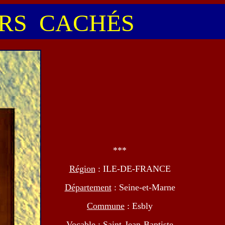
S CACHÉS
***
Région
: ILE-DE-FRANCE
Département
: Seine-et-Marne
Commune
: Esbly
Vocable
: Saint-Jean-Baptiste