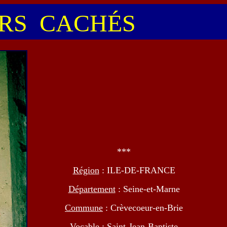
S CACHÉS
***
Région
: ILE-DE-FRANCE
Département
: Seine-et-Marne
Commune
: Crèvecoeur-en-Brie
Vocable
: Saint-Jean-Baptiste