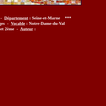
 -
Département
: Seine-et-Marne ***
rges -
Vocable
: Notre-Dame-du-Val
e et 2ème -
Auteur
: