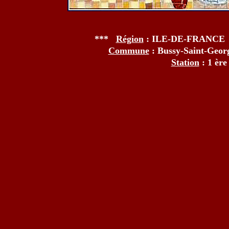
***
Région
: ILE-DE-FRANCE
Commune
: Bussy-Saint-Geo
Station
: 1 èr