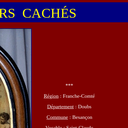
S CACHÉS
***
Région
: Franche-Comté
Département
: Doubs
Commune
: Besançon
Vocable
: Saint-Claude