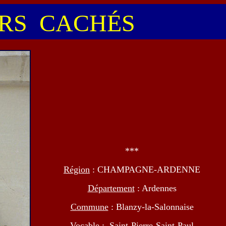
S CACHÉS
***
Région
: CHAMPAGNE-ARDENNE
Département
: Ardennes
Commune
: Blanzy-la-Salonnaise
Vocable
: Saint-Pierre-Saint-Paul