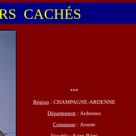
S CACHÉS
***
Région
: CHAMPAGNE-ARDENNE
Département
: Ardennes
Commune
: Aouste
Vocable
: Saint-Rémi