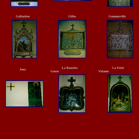
Gallardon
Gilles
Gommerville
La Bazoche-
La Ferté-
Jouy
Gouet
Vidame