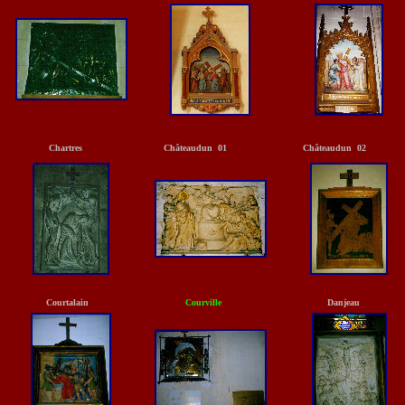
Chartres
Châteaudun 01
Châteaudun 02
Courtalain
Courville
Danjeau