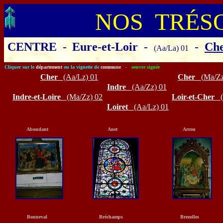
NOS TRÉS
CENTRE
-
Eure-et-Loir
-
-
Che
(Aa/La) 01
Cliquer sur le
département
ou la vignette de
commune
-
oeuvre signée
Cher
(Aa/Lz)
01
Cher
(
Ma/Z
Indre
(Aa/Zz)
01
Indre-et-Loire
(Ma/Zz)
02
Loir-et-Cher
Loiret
(Aa/Lz)
01
Abondant
Anet
Arrou
Bonneval
Bréchamps
Brezolles