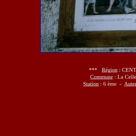
***
Région
: CEN
Commune
: La Cel
Station
: 6 ème -
Aute