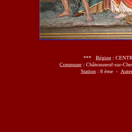
***
Région
: CENT
Commune
: Châteauneuf-sur-Ch
Station
: 8 ème -
Aute