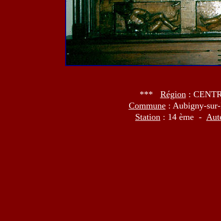
***
Région
: CENT
Commune
: Aubigny-sur
Station
: 14 ème -
Aut