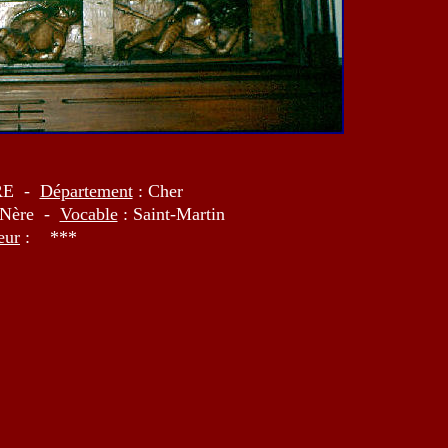
RE -
Département
: Cher
-Nère -
Vocable
: Saint-Martin
eur
: ***