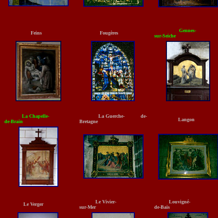
Gennes-
Feins
Fougères
sur-Seiche
La Chapelle-
La Guerche- de-
Langon
de-Brain
Bretagne
Le Vivier-
Louvigné
Le Verger
sur-Mer
de-Bais