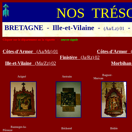
NOS TRÉS
BRETAGNE
-
Ille-et-Vilaine
-
-
(Aa/Lz) 01
Cliquer sur le département ou la vignette -
oeuvre signée
Côtes-d'Armor
(
Aa/Mz)
01
Côtes-d'Armor
Finistère
(
Ja/Rz)
02
Ille-et-Vilaine
(
Ma/Zz)
02
Morbihan
Baguer-
Acigné
Antrain
Morvan
Bazouges-la-
Bécherel
Bédée
Pérouze