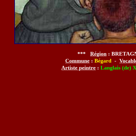
***
Région
: BRETAG
Commune
:
Bégard
-
Vocabl
Artiste peintre
:
Langlais (de) 