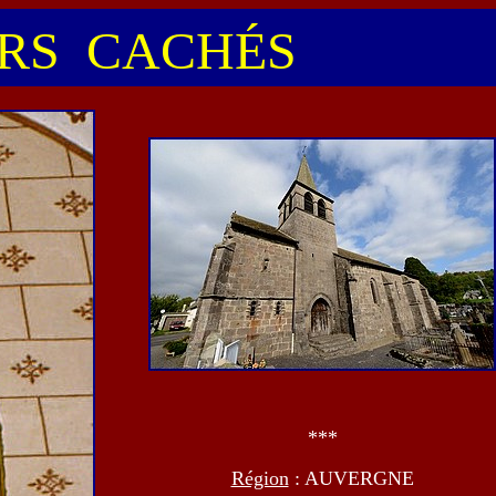
S CACHÉS
***
Région
: AUVERGNE