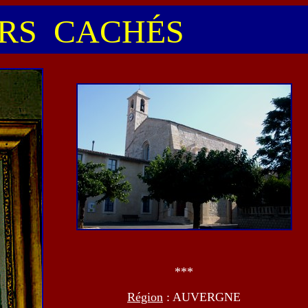
S CACHÉS
***
Région
: AUVERGNE