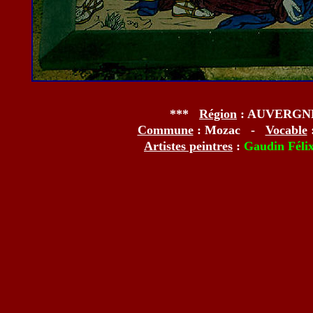
***
Région
: AUVERG
Commune
: Mozac -
Vocable
:
Artistes peintres
:
Gaudin Féli