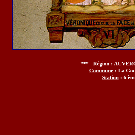
***
Région
: AUVE
Commune
: La Go
Station
: 6 è