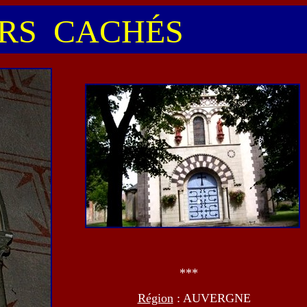
S CACHÉS
***
Région
: AUVERGNE