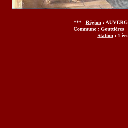
***
Région
: AUVER
Commune
: Gouttière
Station
: 1 è