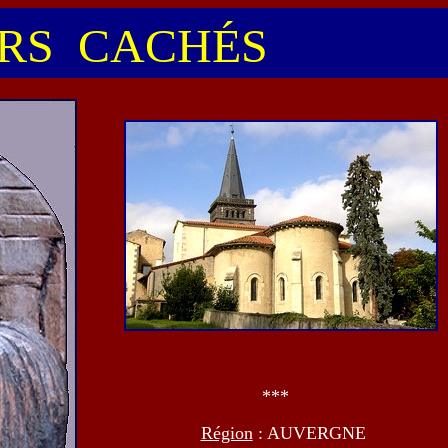
S CACHÉS
***
Région
: AUVERGNE