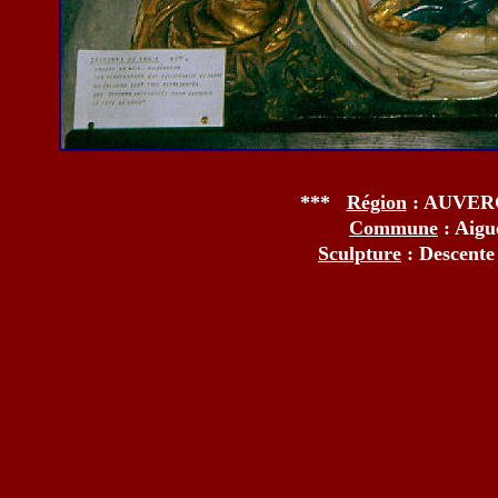
***
Région
: AUVE
Commune
: Aig
Sculpture
: Descent