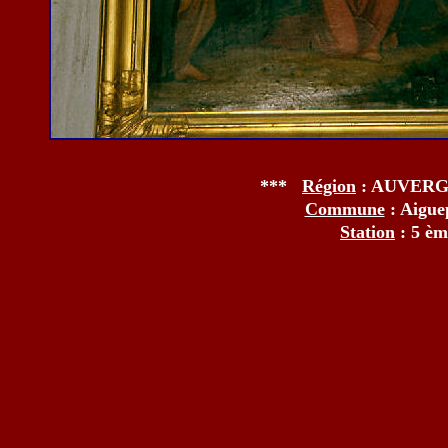
***
Région
: AUVER
Commune
: Aigu
Station
: 5 