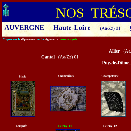
NOS TRÉS
AUVERGNE
-
Haute-Loire
-
-
(Aa/Zz) 01
Cliquer sur le
département
ou la
vignette
-
oeuvre signée
Allier
(Aa
Cantal
(Aa/Zz)
01
Puy-de-Dôm
Chamalières
Champclause
Blesle
Lempdès
Le Puy 01
Le Puy 02