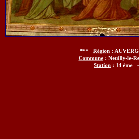
***
Région
: AUVER
Commune
: Neuilly-le-
Station
: 14 ème