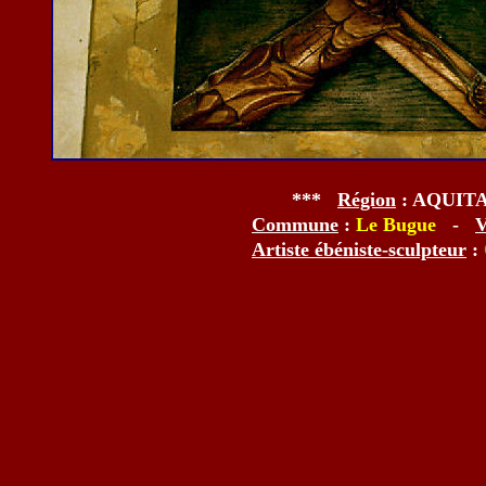
***
Région
: AQUIT
Commune
:
Le Bugue
-
V
Artiste ébéniste-sculpteur
: