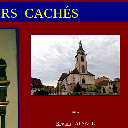
RS CACHÉS
***
Région
: ALSACE